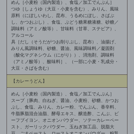
めん［小麦粉（国内製造）、食塩／加工でんぷん］
つゆ［しょうゆ（大豆・小麦を含む）、みりん、風味
原料（にぼしいわし、昆布、うるめにぼし、さばぶ
し、かつおぶし）、食塩、ぶどう糖果糖液糖、砂糖／
調味料（アミノ酸等）、甘味料（甘草、ステビア）、
アルコール
具［だし（そうだがつお削りぶし、昆布）、油揚げ、
みりん風調味料、砂糖、醤油、風味調味料／凝固剤
（酸化マグネシウム（にがり））、消泡剤、調味料
（アミノ酸等）、酸味料］、（一部に小麦・乳成分・
大豆・さばを含む）
【カレーうどん】
めん［小麦粉（国内製造）、食塩／加工でんぷん］
スープ［豚肉、白ねぎ、醤油、小麦粉、砂糖、かつお
ぶし、食塩、みりん、カレー粉、でんぷん、香辛料、
牛脂豚脂混合油脂、酵母エキス、醸造酢、こんぶ、ビ
ーフブイヨン、オニオンパウダー、ソテーカレーペー
スト、ガーリックパウダー、玉ねぎ加工品、脱脂大
豆、ごまペースト、ローストオニオンパウダー、粉乳