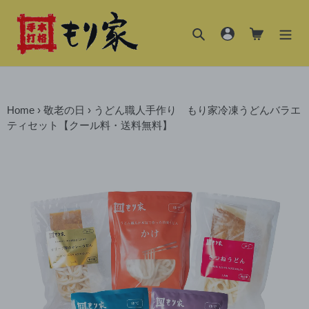
コ
ン
検索
ログイン
カート
テ
ン
ツ
に
ス
Home
›
敬老の日
›
うどん職人手作り もり家冷凍うどんバラエ
キ
ティセット【クール料・送料無料】
ッ
プ
す
る