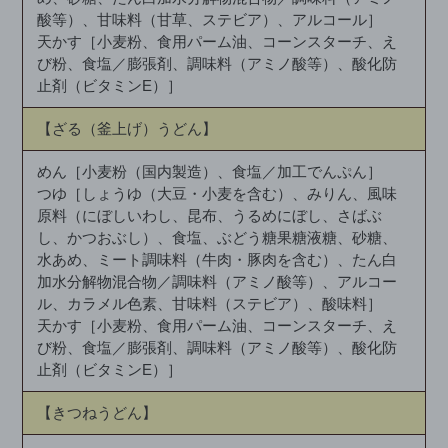
酸等）、甘味料（甘草、ステビア）、アルコール］
天かす［小麦粉、食用パーム油、コーンスターチ、え
び粉、食塩／膨張剤、調味料（アミノ酸等）、酸化防
止剤（ビタミンE）］
【ざる（釜上げ）うどん】
めん［小麦粉（国内製造）、食塩／加工でんぷん］
つゆ［しょうゆ（大豆・小麦を含む）、みりん、風味
原料（にぼしいわし、昆布、うるめにぼし、さばぶ
し、かつおぶし）、食塩、ぶどう糖果糖液糖、砂糖、
水あめ、ミート調味料（牛肉・豚肉を含む）、たん白
加水分解物混合物／調味料（アミノ酸等）、アルコー
ル、カラメル色素、甘味料（ステビア）、酸味料］
天かす［小麦粉、食用パーム油、コーンスターチ、え
び粉、食塩／膨張剤、調味料（アミノ酸等）、酸化防
止剤（ビタミンE）］
【きつねうどん】