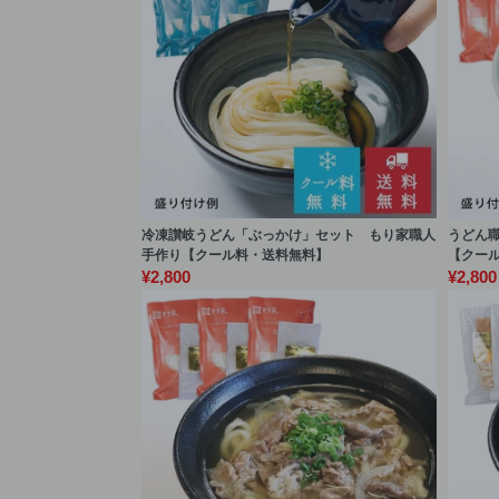
冷凍讃岐うどん「ぶっかけ」セット もり家職人
うどん
手作り【クール料・送料無料】
【クー
¥2,800
¥2,800