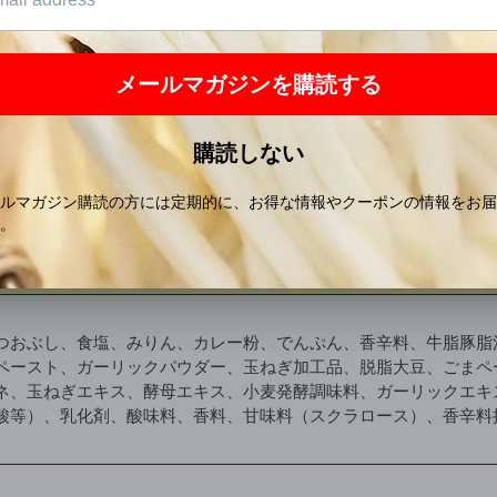
白加水分解物混合物／調味料（アミノ酸等）、アルコール、カラメ
、えび粉、食塩／膨張剤、調味料（アミノ酸等）、酸化防止剤（ビ
］
風味原料（にぼしいわし、昆布、うるめにぼし、さばぶし、かつお
、アルコール
げ、みりん風調味料、砂糖、醤油、風味調味料／凝固剤（酸化マグ
大豆・さばを含む）
］
つおぶし、食塩、みりん、カレー粉、でんぷん、香辛料、牛脂豚脂
ペースト、ガーリックパウダー、玉ねぎ加工品、脱脂大豆、ごまペ
ネ、玉ねぎエキス、酵母エキス、小麦発酵調味料、ガーリックエキ
酸等）、乳化剤、酸味料、香料、甘味料（スクラロース）、香辛料