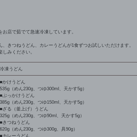
ト
に
商
品
をお店で茹でて急速冷凍しています。
を
追
ん、きつねうどん、カレーうどんが1食ずつお試しいただけます。
加
楽しみください。
す
る
冷凍うどん
■
かけうどん
535g（めん230g、つゆ300ml、天かす5g）
■ぶっかけうどん
385g（めん230g、つゆ150ml、天かす5g）
■
ざる（釜上げ）うどん
325g（めん230g、つゆ90ml、天かす5g）
■
きつねうどん
620g（めん230g、つゆ300g、具90g）
■
カレーうどん