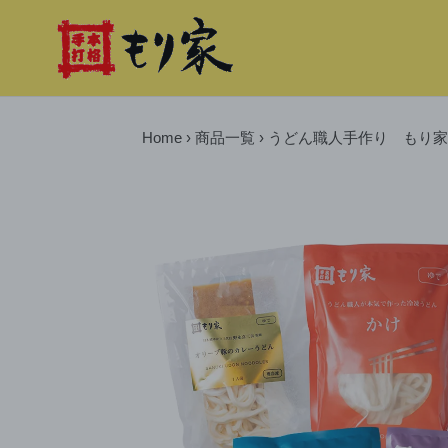
コ
ン
テ
ン
ツ
に
Home
›
商品一覧
›
うどん職人手作り もり家
ス
キ
ッ
プ
す
る