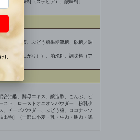
ル色素、甘味料（ステビア）、酸味料］
タミンE）］
ぶし）、食塩、ぶどう糖果糖液糖、砂糖／調
ネシウム（にがり））、消泡剤、調味料（ア
混合油脂、酵母エキス、醸造酢、こんぶ、ビ
ースト、ローストオニオンパウダー、粉乳小
ス、チーズパウダー、ぶどう糖、ココナッツ
抽出物］（一部に小麦・乳・牛肉・豚肉・鶏