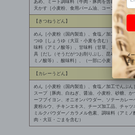
あめ、ミート調味料（牛肉・豚肉を含む）、たん
天かす［小麦粉、食用パーム油、コーンスターチ
【きつねうどん】
めん［小麦粉（国内製造）、食塩／加工でんぷん
つゆ［しょうゆ（大豆・小麦を含む）、みりん、
味料（アミノ酸等）、甘味料（甘草、ステビア）
具［だし（そうだがつお削りぶし、昆布）、油揚
ミノ酸等）、酸味料］、（一部に小麦・乳成分・
【カレーうどん】
めん［小麦粉（国内製造）、食塩／加工でんぷん
スープ［豚肉、白ねぎ、醤油、小麦粉、砂糖、か
ーフブイヨン、オニオンパウダー、ソテーカレー
麦粉ルウ、チキンエキス、チーズ加工品、チャツ
ミルクパウダー／カラメル色素、調味料（アミノ
肉・大豆・ごまを含む）