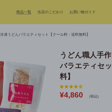
商品一覧
当店のこだわり
お買い物ガイド
冷凍うどんバラエティセット【クール料・送料無料】
うどん職人手作
バラエティセッ
料】
通
¥4,860
(税込)
常