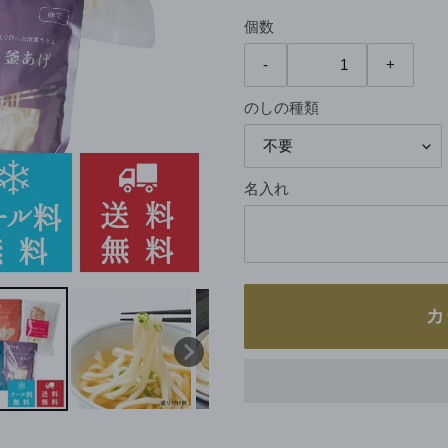
価
個数
格
のしの種類
名入れ
カ
カ
ー